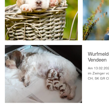
Wurfmeldu
Vendeen
Am 13.02.202
im Zwinger vo
CH, SK GR CH