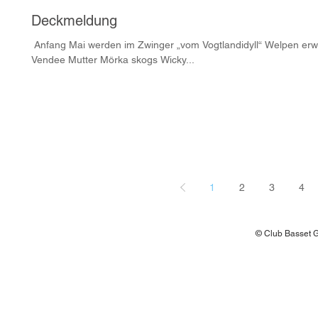
Deckmeldung
​ Anfang Mai werden im Zwinger „vom Vogtlandidyll“ Welpen erwart
Vendee Mutter Mörka skogs Wicky...
1
2
3
4
© Club Basset Gr