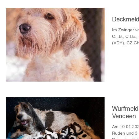
Deckmel
Im Zwinger v
C.I.B., C.I.
(VDH), CZ CH
Wurfmeld
Vendeen
Am 10.01.202
Rüden und 3 