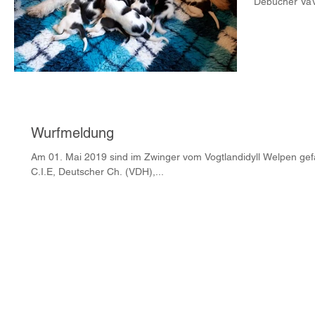
Debucher Va
Wurfmeldung
Am 01. Mai 2019 sind im Zwinger vom Vogtlandidyll Welpen gefa
C.I.E, Deutscher Ch. (VDH),...