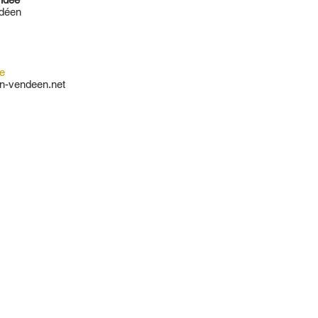
ndéen
e
on-vendeen.net